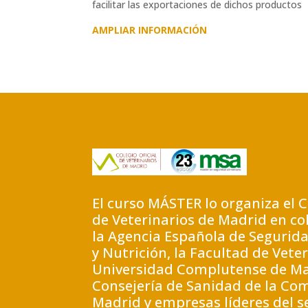
facilitar las exportaciones de dichos productos
AMPLIAR INFORMACIÓN
El curso MÁSTER lo organiza el C
de Veterinarios de Madrid en co
la Agencia Española de Segurid
y Nutrición, la Facultad de Veter
Universidad Complutense de Ma
Consejería de Sanidad de la Co
Madrid y empresas líderes del s