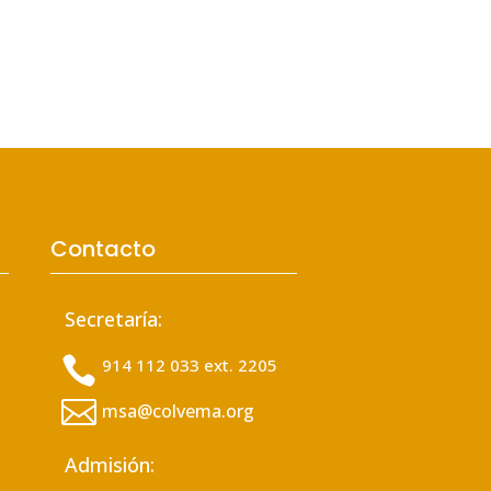
Contacto
Secretaría:

914 112 033 ext. 2205

msa@colvema.org
Admisión: