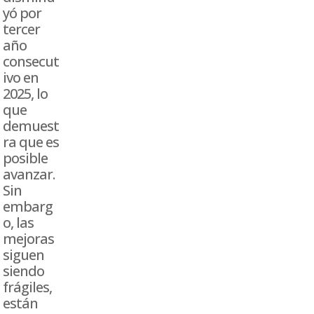
yó por
tercer
año
consecut
ivo en
2025, lo
que
demuest
ra que es
posible
avanzar.
Sin
embarg
o, las
mejoras
siguen
siendo
frágiles,
están