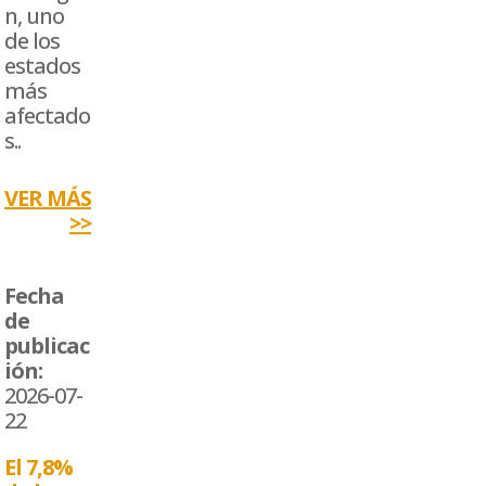
n, uno
de los
estados
más
afectado
s..
VER MÁS
>>
Fecha
de
publicac
ión:
2026-07-
22
El 7,8%