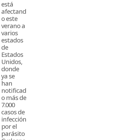
está
afectand
o este
verano a
varios
estados
de
Estados
Unidos,
donde
ya se
han
notificad
o más de
7.000
casos de
infección
por el
parásito