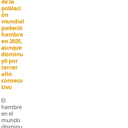
de la
poblaci
ón
mundial
padeció
hambre
en 2025,
aunque
disminu
yó por
tercer
año
consecu
tivo
El
hambre
en el
mundo
disminu