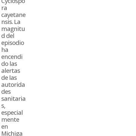
Cyclospo
ra
cayetane
nsis. La
magnitu
d del
episodio
ha
encendi
do las
alertas
de las
autorida
des
sanitaria
s,
especial
mente
en
Michiga