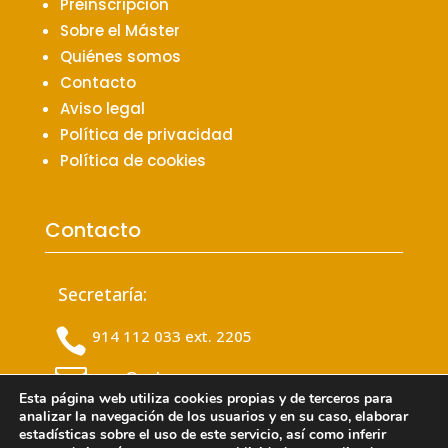
Preinscripción
Sobre el Máster
Quiénes somos
Contacto
Aviso legal
Política de privacidad
Política de cookies
Contacto
Secretaría:

914 112 033 ext. 2205

msa@colvema.org
Esta página web utiliza cookies propias y de terceros para
analizar la navegación de los usuarios y en su caso, elaborar
Admisión:
estadísticas sobre el uso de este servicio, así como inferir