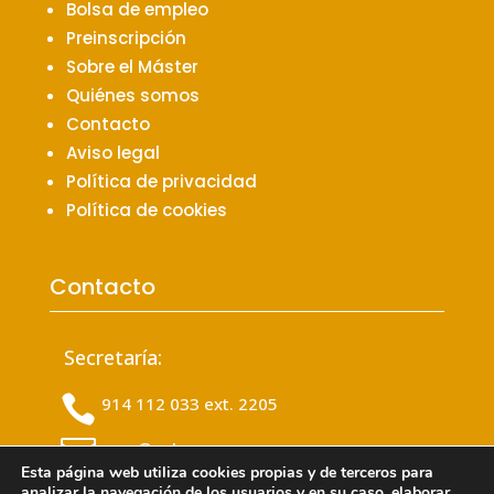
Bolsa de empleo
Preinscripción
Sobre el Máster
Quiénes somos
Contacto
Aviso legal
Política de privacidad
Política de cookies
Contacto
Secretaría:

914 112 033 ext. 2205

msa@colvema.org
Esta página web utiliza cookies propias y de terceros para
analizar la navegación de los usuarios y en su caso, elaborar