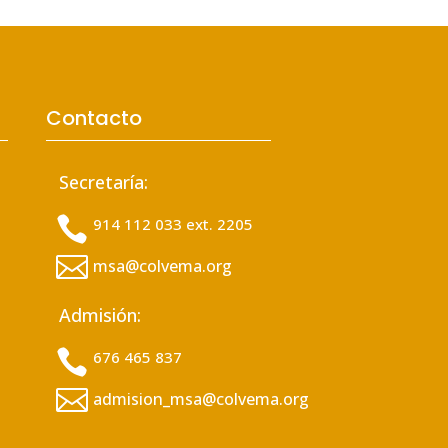
Contacto
Secretaría:

914 112 033 ext. 2205

msa@colvema.org
Admisión:

676 465 837

admision_msa@colvema.org