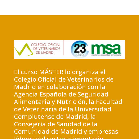
El curso MÁSTER lo organiza el
Colegio Oficial de Veterinarios de
Madrid en colaboración con la
Agencia Española de Seguridad
Alimentaria y Nutrición, la Facultad
de Veterinaria de la Universidad
Complutense de Madrid, la
Consejería de Sanidad de la
Comunidad de Madrid y empresas
líderes del sector alimentario.