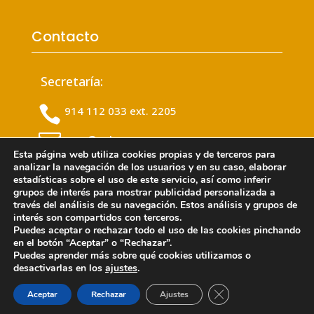
Contacto
Secretaría:

914 112 033 ext. 2205

msa@colvema.org
Esta página web utiliza cookies propias y de terceros para
analizar la navegación de los usuarios y en su caso, elaborar
Admisión:
estadísticas sobre el uso de este servicio, así como inferir
grupos de interés para mostrar publicidad personalizada a

676 465 837
través del análisis de su navegación. Estos análisis y grupos de
interés son compartidos con terceros.

Puedes aceptar o rechazar todo el uso de las cookies pinchando
admision_msa@colvema.org
en el botón “Aceptar” o “Rechazar”.
Puedes aprender más sobre qué cookies utilizamos o
desactivarlas en los
ajustes
.
Cerrar el banner de 
Aceptar
Rechazar
Ajustes