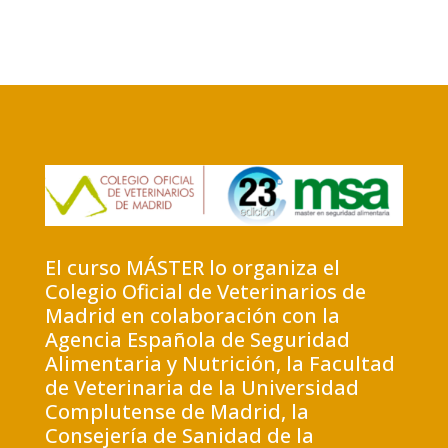
El curso MÁSTER lo organiza el
Colegio Oficial de Veterinarios de
Madrid en colaboración con la
Agencia Española de Seguridad
Alimentaria y Nutrición, la Facultad
de Veterinaria de la Universidad
Complutense de Madrid, la
Consejería de Sanidad de la